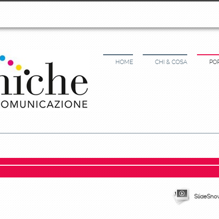
HOME
CHI & COSA
PO
SlideSho