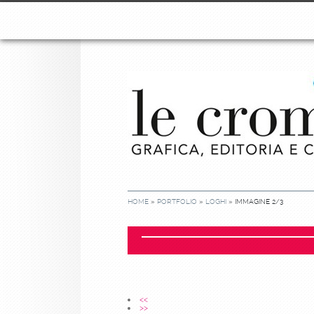
HOME
»
PORTFOLIO
»
LOGHI
» IMMAGINE 2/3
<<
>>