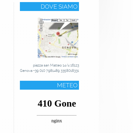
DOVE SIAMO
piazza san Matteo 14/4 16123
Genova +39 010 7981489 3358018331
METEO